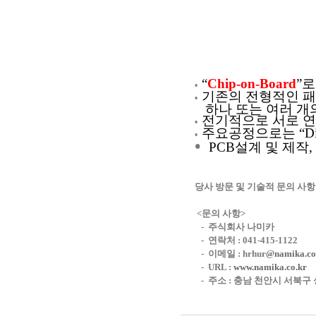
“
Chip-on-Board
”
로
•
기존의 전형적인 패
•
하나 또는 여러 개
전기적으로 서로 
•
주요공정으로는
“Di
•
•
PCB
설계
및 제작
,
당사 방문 및 기술적 문의 사항
<문의 사항>
- 주식회사 나미카
- 연락처 : 041-415-1122
- 이메일 : hrhur
@namika.co
- URL :
www.namika.co.kr
- 주소 : 충남 천안시 서북구 